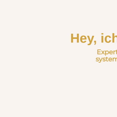
Hey, ic
Exper
syste