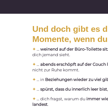
Und doch gibt es di
Momente, wenn d
✦
…
weinend auf der Büro-Toilette sit
dich jemand sieht.
✦
…
abends erschöpft auf der Couch l
nicht zur Ruhe kommt.
✦
… in
Beziehungen wieder zu viel gi
✦
…
spürst, dass du innerlich leer bist
✦
… dich fragst, warum du
immer wie
landest
.